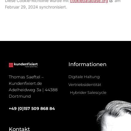
Diese Cookie-Richtlinie wurde mit
cookiedatabase.org
am
Februar 29, 2024 synchronisiert.
Informationen
Thomas Saeftel –
Digitale Haltung
Kundenfixiert.de
Vertriebsidentität
Adelheidweg 3a | 44388
Hybrider Salescycle
Dortmund
+49 (0)157 509 868 84
Kontakt