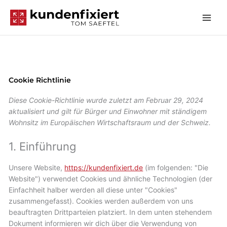
Zum
Inhalt
springen
Cookie Richtlinie
Consent
Consent
Consent
Vorlieben
Marketin
Diese Cookie-Richtlinie wurde zuletzt am Februar 29, 2024
to
to
to
aktualisiert und gilt für Bürger und Einwohner mit ständigem
service
service
service
Wohnsitz im Europäischen Wirtschaftsraum und der Schweiz.
google-
google-
sonstiges
1. Einführung
fonts
maps
Unsere Website,
https://kundenfixiert.de
(im folgenden: "Die
Website") verwendet Cookies und ähnliche Technologien (der
Einfachheit halber werden all diese unter "Cookies"
zusammengefasst). Cookies werden außerdem von uns
beauftragten Drittparteien platziert. In dem unten stehendem
Dokument informieren wir dich über die Verwendung von