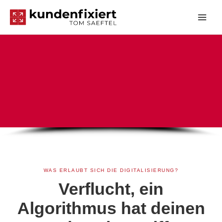
Zum
Inhalt
springen
WAS ERLAUBT SICH DIE DIGITALISIERUNG?
Verflucht, ein
Algorithmus hat deinen