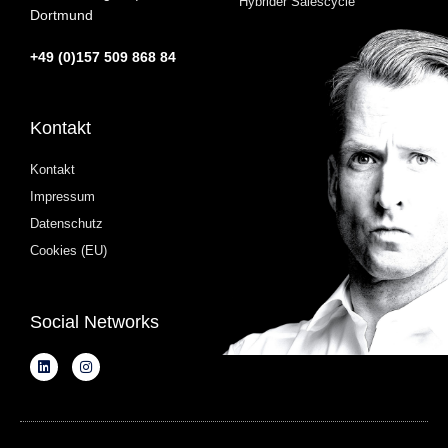
Hybrider Salescycle
Dortmund
+49 (0)157 509 868 84
Kontakt
Kontakt
Impressum
Datenschutz
Cookies (EU)
Social Networks
L
I
i
n
n
s
k
t
e
a
d
g
i
r